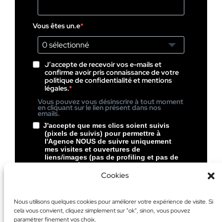
Vous êtes un.e
0 sélectionné
J’accepte de recevoir vos e-mails et
confirme avoir pris connaissance de votre
politique de confidentialité et mentions
légales.
Vous pouvez vous désinscrire à tout moment
en cliquant sur le lien présent dans nos
emails.
J'accepte que mes clics soient suivis
(pixels de suivis) pour permettre à
l'Agence NOUS de suivre uniquement
mes visites et ouvertures de
liens/images (pas de profiling et pas de
pubs ciblées chez NOUS).
Cookies
Vous pouvez vous désinscrire à tout moment
en cliquant sur le lien présent dans le pied de
page de nos emails.
Nous utilisons quelques cookies pour améliorer votre expérience de visite. Si
cela vous convient, cliquez simplement sur "ok", sinon, vous pouvez
S’inscrire
paramétrer finement vos choix.