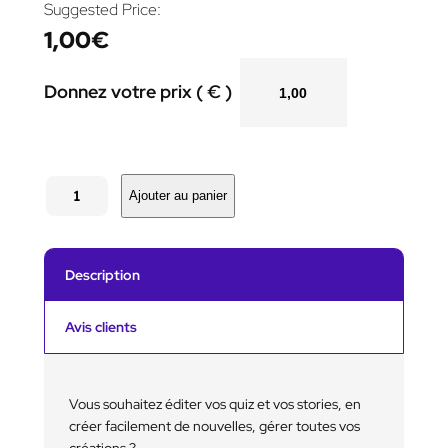
Suggested Price:
1,00
€
Donnez votre prix ( € )
q
u
Ajouter au panier
a
n
t
i
Description
t
é
d
Avis clients
e
C
r
é
Vous souhaitez éditer vos quiz et vos stories, en
e
créer facilement de nouvelles, gérer toutes vos
z
créations ?