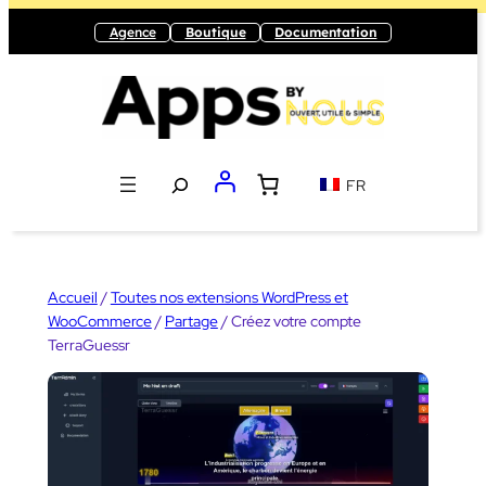
Aller
Agence
Boutique
Documentation
au
contenu
Recherche
FR
Accueil
/
Toutes nos extensions WordPress et
WooCommerce
/
Partage
/ Créez votre compte
TerraGuessr