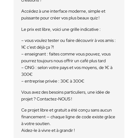
v
o
Accédez à une interface moderne, simple et
t
r
puissante pour créer vos plus beaux quiz !
e
c
Le prix est libre, voici une grille indicative :
o
m
– vous voulez tester ou faire découvrir à vos amis :
p
1€ c’est déjà ça ?!
t
– enseignant : faites comme vous pouvez, vous
e
pourrez toujours nous offrir un café plus tard
T
e
– ONG : selon votre pays et vos moyens, de 1€ à
r
300€
r
– entreprise privée : 30€ à 300€
a
G
Vous avez des besoins particuliers, une idée de
u
projet ? Contactez-NOUS !
e
s
Ce projet libre et gratuit a été conçu sans aucun
s
financement — chaque ligne de code existe grâce
r
à votre soutien.
Aidez-le à vivre et à grandir !