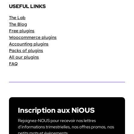
USEFUL LINKS
The Lab
The Blog
Free plugins
Woocommerce plugins
Accounting plugins
Packs of plugins
All our plugins
FAQ
Inscription aux NiOUS
Rejoignez-NOUS pour recevoir nos lettres
d’informations trimestrielles, nos offres promos, nos
petits mots et évènements.