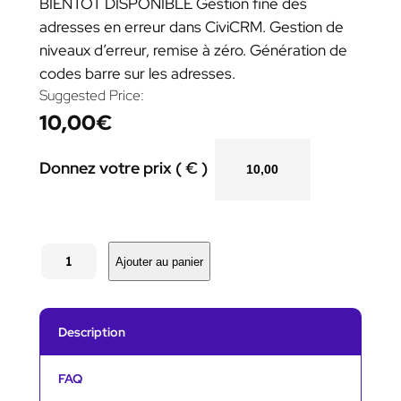
BIENTÔT DISPONIBLE Gestion fine des
adresses en erreur dans CiviCRM. Gestion de
niveaux d’erreur, remise à zéro. Génération de
codes barre sur les adresses.
Suggested Price:
10,00
€
Donnez votre prix ( € )
q
u
Ajouter au panier
a
n
t
i
Description
t
é
d
FAQ
e