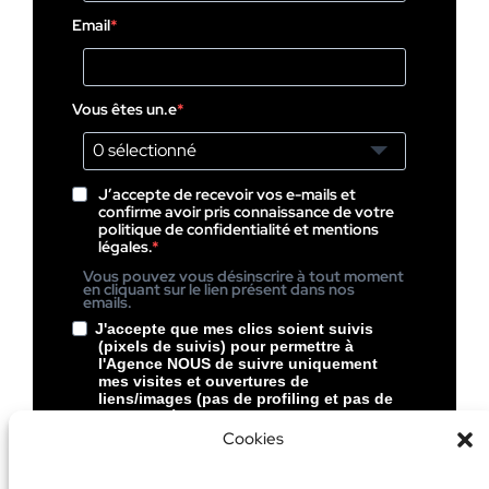
Email
Vous êtes un.e
0 sélectionné
J’accepte de recevoir vos e-mails et
confirme avoir pris connaissance de votre
politique de confidentialité et mentions
légales.
Vous pouvez vous désinscrire à tout moment
en cliquant sur le lien présent dans nos
emails.
J'accepte que mes clics soient suivis
(pixels de suivis) pour permettre à
l'Agence NOUS de suivre uniquement
mes visites et ouvertures de
liens/images (pas de profiling et pas de
pubs ciblées chez NOUS).
Cookies
Vous pouvez vous désinscrire à tout moment
en cliquant sur le lien présent dans le pied de
page de nos emails.