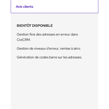
[
b
Avis clients
i
e
n
t
BIENTÔT DISPONIBLE
ô
t
Gestion fine des adresses en erreur dans
]
CiviCRM.
C
i
Gestion de niveaux d’erreur, remise à zéro.
v
i
Génération de codes barre sur les adresses.
C
R
M
N
P
A
I