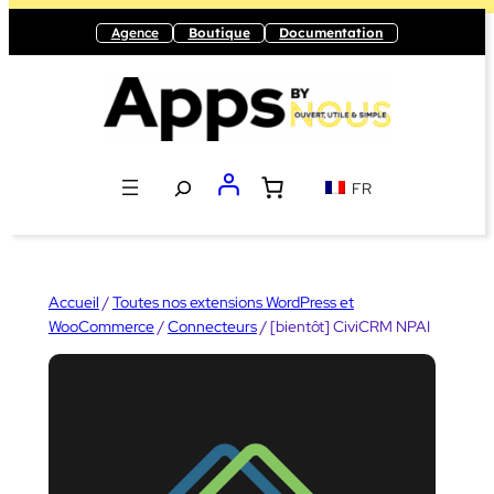
Aller
Agence
Boutique
Documentation
au
contenu
Recherche
FR
Accueil
/
Toutes nos extensions WordPress et
WooCommerce
/
Connecteurs
/ [bientôt] CiviCRM NPAI