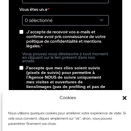
Vous êtes un.e
0 sélectionné
J’accepte de recevoir vos e-mails et
confirme avoir pris connaissance de votre
politique de confidentialité et mentions
légales.
Vous pouvez vous désinscrire à tout moment
en cliquant sur le lien présent dans nos
emails.
J'accepte que mes clics soient suivis
(pixels de suivis) pour permettre à
l'Agence NOUS de suivre uniquement
mes visites et ouvertures de
liens/images (pas de profiling et pas de
pubs ciblées chez NOUS).
Cookies
Vous pouvez vous désinscrire à tout moment
en cliquant sur le lien présent dans le pied de
page de nos emails.
Nous utilisons quelques cookies pour améliorer votre expérience de visite. Si
cela vous convient, cliquez simplement sur "ok", sinon, vous pouvez
S’inscrire
paramétrer finement vos choix.