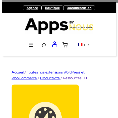
Aller
Agence
Boutique
Documentation
au
contenu
Recherche
FR
Accueil
/
Toutes nos extensions WordPress et
WooCommerce
/
Productivité
/ Ressources 1.1.1