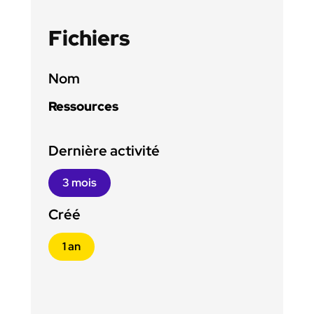
c
e
Fichiers
s
Nom
Ressources
Dernière activité
3 mois
Créé
1 an