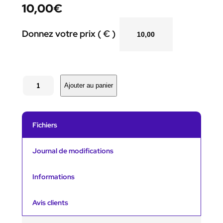
10,00
€
Donnez votre prix ( € )
q
u
Ajouter au panier
a
n
t
i
Fichiers
t
é
d
Journal de modifications
e
R
e
Informations
s
s
Avis clients
o
u
r