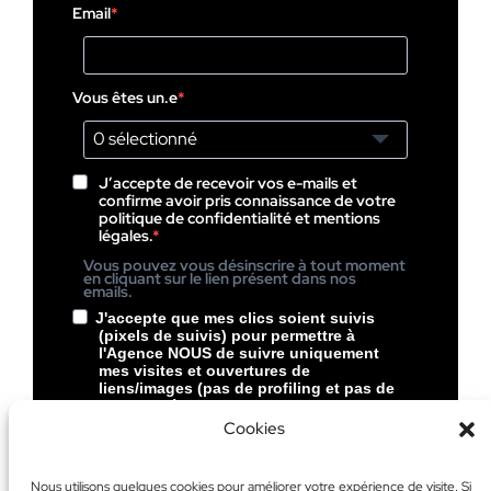
Email
Vous êtes un.e
0 sélectionné
J’accepte de recevoir vos e-mails et
confirme avoir pris connaissance de votre
politique de confidentialité et mentions
légales.
Vous pouvez vous désinscrire à tout moment
en cliquant sur le lien présent dans nos
emails.
J'accepte que mes clics soient suivis
(pixels de suivis) pour permettre à
l'Agence NOUS de suivre uniquement
mes visites et ouvertures de
liens/images (pas de profiling et pas de
pubs ciblées chez NOUS).
Cookies
Vous pouvez vous désinscrire à tout moment
en cliquant sur le lien présent dans le pied de
page de nos emails.
Nous utilisons quelques cookies pour améliorer votre expérience de visite. Si