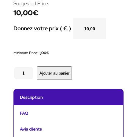
Suggested Price:
10,00
€
Donnez votre prix ( € )
Minimum Price:
1,00
€
q
u
Ajouter au panier
a
n
t
i
Description
t
é
d
FAQ
e
S
l
Avis clients
i