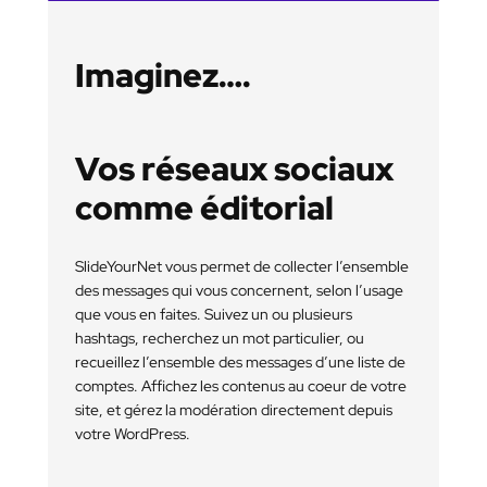
d
e
Y
Imaginez….
o
u
r
N
e
Vos réseaux sociaux
t
comme éditorial
SlideYourNet vous permet de collecter l’ensemble
des messages qui vous concernent, selon l’usage
que vous en faites. Suivez un ou plusieurs
hashtags, recherchez un mot particulier, ou
recueillez l’ensemble des messages d’une liste de
comptes. Affichez les contenus au coeur de votre
site, et gérez la modération directement depuis
votre WordPress.