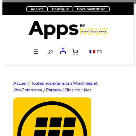
Aller
Agence
Boutique
Documentation
au
contenu
Recherche
FR
Accueil
/
Toutes nos extensions WordPress et
WooCommerce
/
Partage
/ Slide Your Net