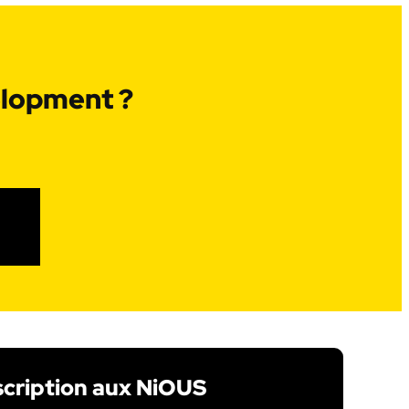
elopment ?
scription aux NiOUS