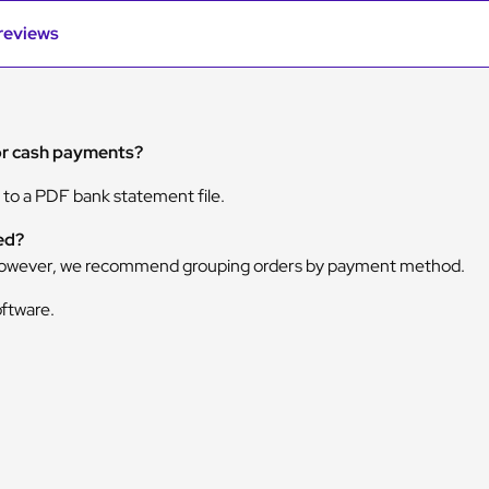
e
r
reviews
e
a
u
b
a
n
or cash payments?
c
a
 to a PDF bank statement file.
i
r
ed?
e
p
. However, we recommend grouping orders by payment method.
o
u
ftware.
r
W
o
o
c
o
m
m
e