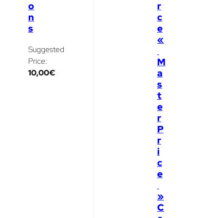
o
r
n
c
s
e
«
Suggested
M
Price:
a
10,00
€
s
t
e
r
P
r
i
c
e
»
C