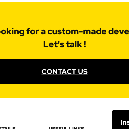
ooking for a custom-made dev
Let's talk !
CONTACT US
In
ETAILS
USEFUL LINKS