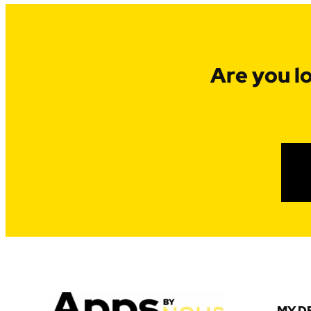
Are you l
MY D