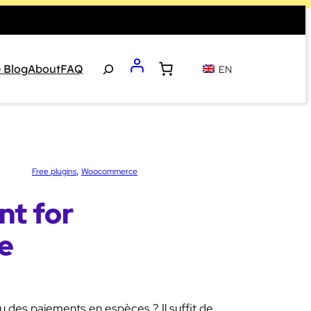
Search
 Blog
About
FAQ
EN
ettes :
, 
Free plugins
Woocommerce
nt for
e
 des paiements en espèces ? Il suffit de