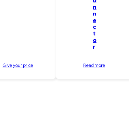
o
n
n
e
c
t
o
r
Give your price
Read more