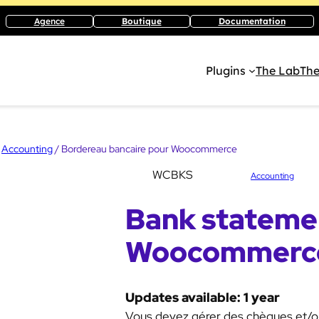
Agence
Boutique
Documentation
Plugins
The Lab
The
/
Accounting
/ Bordereau bancaire pour Woocommerce
SKU:
WCBKS
Catégorie :
Étiqu
Accounting
Bank stateme
Woocommerc
Updates available: 1 year
Vous devez gérer des chèques et/ou