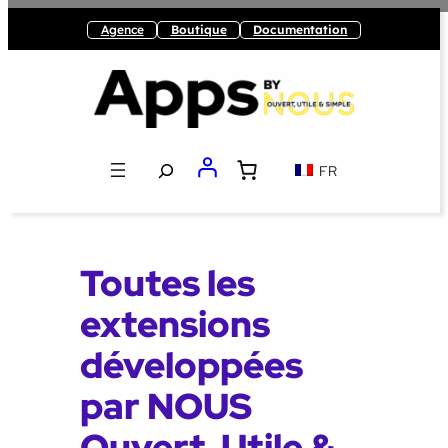
Agence
Boutique
Documentation
Recherche
FR
Toutes les
extensions
développées
par NOUS
Ouvert, Utile &