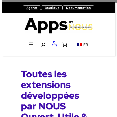
Agence
Boutique
Documentation
Recherche
FR
Toutes les
extensions
développées
par NOUS
Ouvert, Utile &