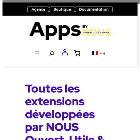
Agence
Boutique
Documentation
Recherche
FR
Toutes les
extensions
développées
par NOUS
Ouvert, Utile &