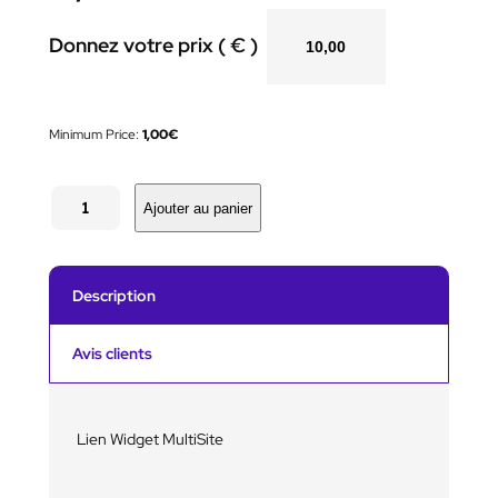
Donnez votre prix ( € )
Minimum Price:
1,00
€
q
u
Ajouter au panier
a
n
t
i
Description
t
é
d
Avis clients
e
L
i
e
Lien Widget MultiSite
n
W
i