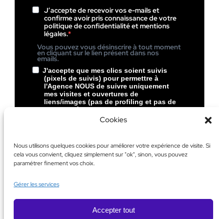
J’accepte de recevoir vos e-mails et
confirme avoir pris connaissance de votre
politique de confidentialité et mentions
légales.
Vous pouvez vous désinscrire à tout moment
en cliquant sur le lien présent dans nos
emails.
J'accepte que mes clics soient suivis
(pixels de suivis) pour permettre à
l'Agence NOUS de suivre uniquement
mes visites et ouvertures de
liens/images (pas de profiling et pas de
pubs ciblées chez NOUS).
Cookies
Vous pouvez vous désinscrire à tout moment
en cliquant sur le lien présent dans le pied de
page de nos emails.
Nous utilisons quelques cookies pour améliorer votre expérience de visite. Si
cela vous convient, cliquez simplement sur "ok", sinon, vous pouvez
S’inscrire
paramétrer finement vos choix.
Gérer les services
Accepter tout