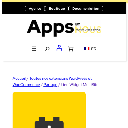
Aller
Agence
Boutique
Documentation
au
contenu
Recherche
FR
Accueil
/
Toutes nos extensions WordPress et
WooCommerce
/
Partage
/ Lien Widget MultiSite