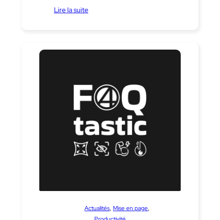
Lire la suite
dans
, 
, 
Actualités
Mise en page
Productivité