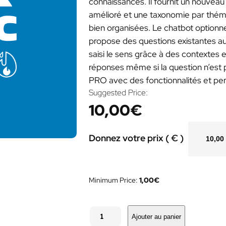
connaissances. Il fournit un nouvea
amélioré et une taxonomie par théma
bien organisées. Le chatbot optionn
propose des questions existantes au 
saisi le sens grâce à des contextes 
réponses même si la question n’est 
PRO avec des fonctionnalités et per
Suggested Price:
10,00
€
Donnez votre prix ( € )
Minimum Price:
1,00
€
q
u
Ajouter au panier