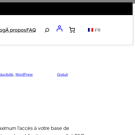
Recherche
log
À propos
FAQ
FR
, 
Étiquettes :
ductivité
WordPress
Gratuit
1
maximum l’accès à votre base de