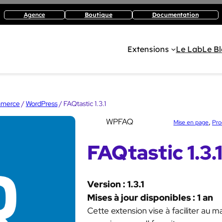
Agence
Boutique
Documentation
Extensions
Le Lab
Le B
mmerce
/
WordPress
/ FAQtastic 1.3.1
SKU:
WPFAQ
Catégorie :
, 
Mise en page
Pro
FAQtastic 1.3.
Version : 1.3.1
Mises à jour disponibles : 1 an
Cette extension vise à faciliter au 