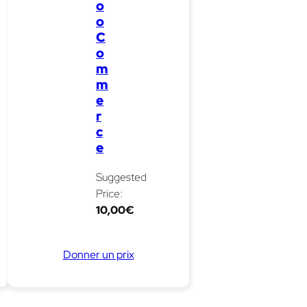
o
o
C
o
m
m
e
r
c
e
Suggested
Price:
10,00
€
Donner un prix