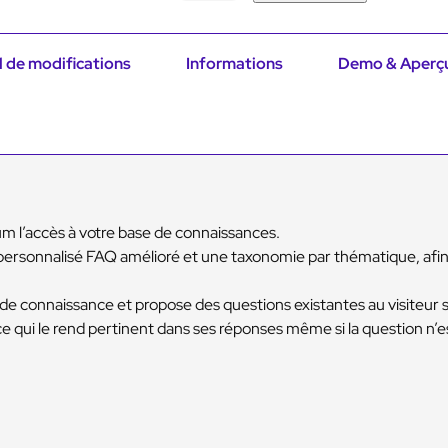
a
n
t
i
 de modifications
Informations
Demo & Aperç
t
é
d
e
F
A
Q
t
a
um l’accès à votre base de connaissances.
s
t
 personnalisé FAQ amélioré et une taxonomie par thématique, afin
i
c
e connaissance et propose des questions existantes au visiteur sel
e qui le rend pertinent dans ses réponses même si la question n’