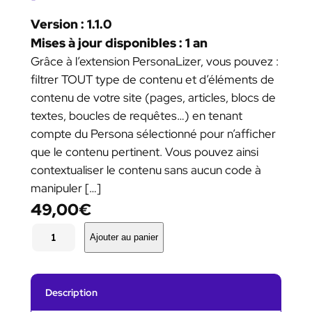
Version : 1.1.0
Mises à jour disponibles : 1 an
Grâce à l’extension PersonaLizer, vous pouvez :
filtrer TOUT type de contenu et d’éléments de
contenu de votre site (pages, articles, blocs de
textes, boucles de requêtes…) en tenant
compte du Persona sélectionné pour n’afficher
que le contenu pertinent. Vous pouvez ainsi
contextualiser le contenu sans aucun code à
manipuler […]
49,00
€
q
u
Ajouter au panier
a
n
t
i
Description
t