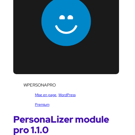
SKU:
WPERSONAPRO
Catégorie :
, 
Mise en page
WordPress
Étiquettes :
Premium
PersonaLizer module
pro 1.1.0