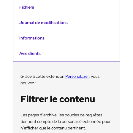
é
d
Fichiers
e
P
e
Journal de modifications
r
s
Informations
o
n
a
Avis clients
L
i
z
e
r
Grâce à cette extension
PersonaLizer
, vous
m
pouvez :
o
d
Filtrer le contenu
u
l
e
p
Les pages d’archive, les boucles de requêtes
r
tiennent compte de la persona sélectionnée pour
o
n’afficher que le contenu pertinent.