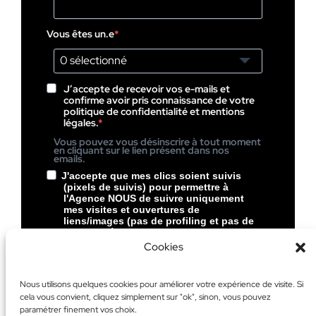
Vous êtes un.e
0 sélectionné
J’accepte de recevoir vos e-mails et
confirme avoir pris connaissance de votre
politique de confidentialité et mentions
légales.
Vous pouvez vous désinscrire à tout moment
en cliquant sur le lien présent dans nos
emails.
J'accepte que mes clics soient suivis
(pixels de suivis) pour permettre à
l'Agence NOUS de suivre uniquement
mes visites et ouvertures de
liens/images (pas de profiling et pas de
pubs ciblées chez NOUS).
Cookies
Vous pouvez vous désinscrire à tout moment
en cliquant sur le lien présent dans le pied de
page de nos emails.
Nous utilisons quelques cookies pour améliorer votre expérience de visite. Si
cela vous convient, cliquez simplement sur "ok", sinon, vous pouvez
S’inscrire
paramétrer finement vos choix.