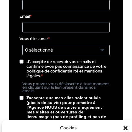
Email
Vous êtes un.e
0 sélectionné
J’accepte de recevoir vos e-mails et
confirme avoir pris connaissance de votre
politique de confidentialité et mentions
légales.
Vous pouvez vous désinscrire à tout moment
en cliquant sur le lien présent dans nos
emails.
J'accepte que mes clics soient suivis
(pixels de suivis) pour permettre à
l'Agence NOUS de suivre uniquement
mes visites et ouvertures de
liens/images (pas de profiling et pas de
pubs ciblées chez NOUS).
Cookies
Vous pouvez vous désinscrire à tout moment