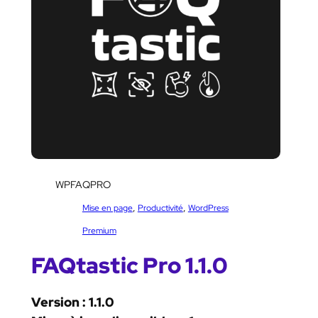
SKU:
WPFAQPRO
Catégorie :
, 
, 
Mise en page
Productivité
WordPress
Étiquettes :
Premium
FAQtastic Pro 1.1.0
Version : 1.1.0