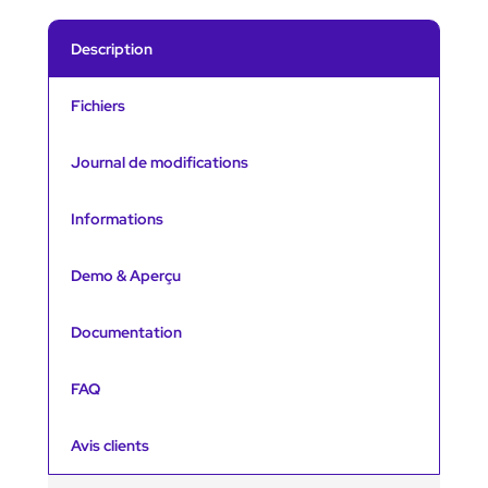
n
t
i
Description
t
é
d
Fichiers
e
F
A
Journal de modifications
Q
t
Informations
a
s
t
Demo & Aperçu
i
c
P
Documentation
r
o
FAQ
Avis clients